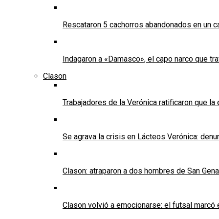
Rescataron 5 cachorros abandonados en un ca
Indagaron a «Damasco», el capo narco que tra
Clason
Trabajadores de la Verónica ratificaron que l
Se agrava la crisis en Lácteos Verónica: denun
Clason: atraparon a dos hombres de San Genaro 
Clason volvió a emocionarse: el futsal marcó e