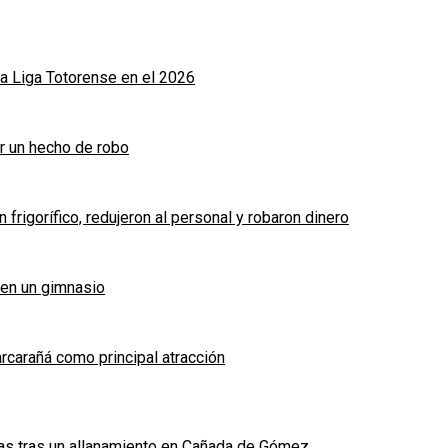
a Liga Totorense en el 2026
r un hecho de robo
frigorífico, redujeron al personal y robaron dinero
 en un gimnasio
arcarañá como principal atracción
das tras un allanamiento en Cañada de Gómez