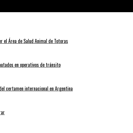
olecta de útiles
r el Área de Salud Animal de Totoras
autados en operativos de tránsito
 del certamen internacional en Argentina
rar