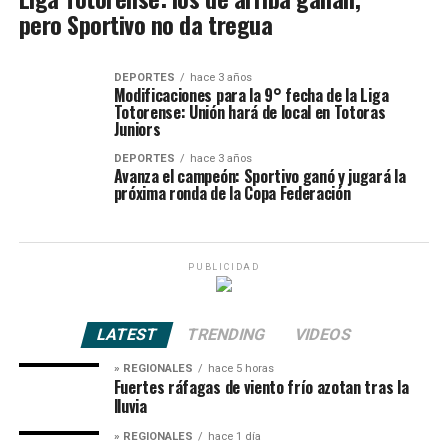
pero Sportivo no da tregua
DEPORTES
hace 3 años
Modificaciones para la 9° fecha de la Liga
Totorense: Unión hará de local en Totoras
Juniors
DEPORTES
hace 3 años
Avanza el campeón: Sportivo ganó y jugará la
próxima ronda de la Copa Federación
PUBLICIDAD
LATEST
TRENDING
VIDEOS
» REGIONALES
hace 5 horas
Fuertes ráfagas de viento frío azotan tras la
lluvia
» REGIONALES
hace 1 día