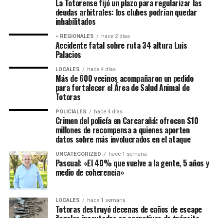
La Totorense fijó un plazo para regularizar las
deudas arbitrales: los clubes podrían quedar
inhabilitados
» REGIONALES
hace 2 días
Accidente fatal sobre ruta 34 altura Luis
Palacios
LOCALES
hace 4 días
Más de 600 vecinos acompañaron un pedido
para fortalecer el Área de Salud Animal de
Totoras
POLICIALES
hace 4 días
Crimen del policía en Carcarañá: ofrecen $10
millones de recompensa a quienes aporten
datos sobre más involucrados en el ataque
UNCATEGORIZED
hace 1 semana
Pascual: «El 40% que vuelve a la gente, 5 años y
medio de coherencia»
LOCALES
hace 1 semana
Totoras destruyó decenas de caños de escape