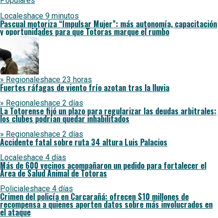
Populares
Locales
hace 9 minutos
Pascual motoriza “Impulsar Mujer”: más autonomía, capacitación
y oportunidades para que Totoras marque el rumbo
» Regionales
hace 23 horas
Fuertes ráfagas de viento frío azotan tras la lluvia
» Regionales
hace 2 días
La Totorense fijó un plazo para regularizar las deudas arbitrales:
los clubes podrían quedar inhabilitados
» Regionales
hace 2 días
Accidente fatal sobre ruta 34 altura Luis Palacios
Locales
hace 4 días
Más de 600 vecinos acompañaron un pedido para fortalecer el
Área de Salud Animal de Totoras
Policiales
hace 4 días
Crimen del policía en Carcarañá: ofrecen $10 millones de
recompensa a quienes aporten datos sobre más involucrados en
el ataque