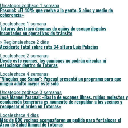
Uncategorized
hace 1 semana
Pascual: «El 40% que vuelve a la gente, 5 años y medio de
coherencia»
Locales
hace 1 semana
Totoras destruyó decenas de caños de escape ilegales
incautados en operativos de tránsito
» Regionales
hace 2 días
Accidente fatal sobre ruta 34 altura Luis Palacios
Locales
hace 2 semanas
Desde este viernes, los camiones no podrán circular ni
estacionar dentro de Totoras
Locales
hace 4 semanas
“Vínculos que Sanan”: Pascual presentó un programa para que
ningún adulto mayor esté solo
Uncategorized
hace 3 semanas
José Manuel Pascual: «Basta de escapes libres, ruidos molestos y
conducción temeraria es momento de respaldar a los vecinos y
recuperar el orden en Totoras»
Locales
hace 4 días
Más de 600 vecinos acompañaron un pedido para fortalecer el
Área de Salud Animal de Totoras