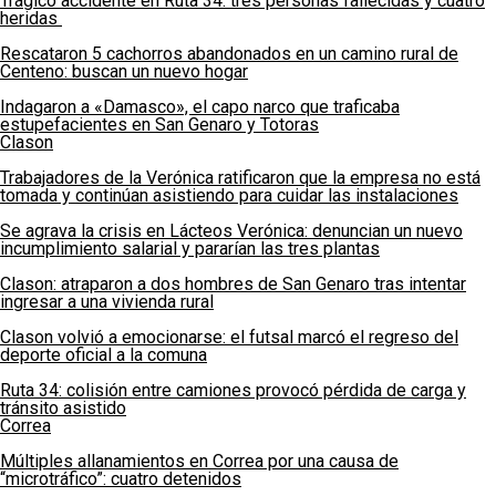
Trágico accidente en Ruta 34: tres personas fallecidas y cuatro
heridas
Rescataron 5 cachorros abandonados en un camino rural de
Centeno: buscan un nuevo hogar
Indagaron a «Damasco», el capo narco que traficaba
estupefacientes en San Genaro y Totoras
Clason
Trabajadores de la Verónica ratificaron que la empresa no está
tomada y continúan asistiendo para cuidar las instalaciones
Se agrava la crisis en Lácteos Verónica: denuncian un nuevo
incumplimiento salarial y pararían las tres plantas
Clason: atraparon a dos hombres de San Genaro tras intentar
ingresar a una vivienda rural
Clason volvió a emocionarse: el futsal marcó el regreso del
deporte oficial a la comuna
Ruta 34: colisión entre camiones provocó pérdida de carga y
tránsito asistido
Correa
Múltiples allanamientos en Correa por una causa de
“microtráfico”: cuatro detenidos