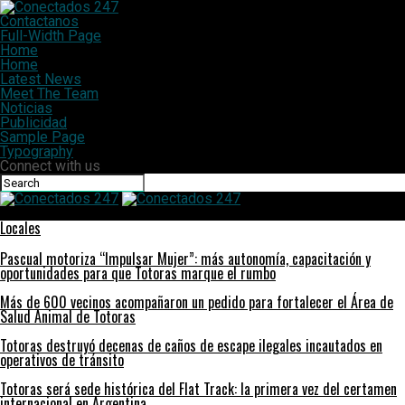
Contactanos
Full-Width Page
Home
Home
Latest News
Meet The Team
Noticias
Publicidad
Sample Page
Typography
Connect with us
Conectados 247
Locales
Pascual motoriza “Impulsar Mujer”: más autonomía, capacitación y
oportunidades para que Totoras marque el rumbo
Más de 600 vecinos acompañaron un pedido para fortalecer el Área de
Salud Animal de Totoras
Totoras destruyó decenas de caños de escape ilegales incautados en
operativos de tránsito
Totoras será sede histórica del Flat Track: la primera vez del certamen
internacional en Argentina