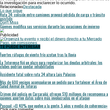
la investigación para esclarecer lo ocurrido.
Relacionadas
Destacada
Lo que sigue
Ruta 34: colisión entre camiones provocó pérdida de carga y tránsito
asistido
Don't Miss
Güemes modifica sus servicios durante las vacaciones de invierno
Publicidad
TE PUEDE INTERESAR
Fuertes ráfagas de viento frío azotan tras la lluvia
La Totorense fijó un plazo para regularizar las deudas arbitrales: los
clubes podrían quedar inhabilitados
Accidente fatal sobre ruta 34 altura Luis Palacios
Más de 600 vecinos acompañaron un pedido para fortalecer el Área de
Salud Animal de Totoras
Crimen del policía en Carcarañá: ofrecen $10 millones de recompensa a
quienes aporten datos sobre más involucrados en el ataque
Pascual: «El 40% que vuelve a la gente, 5 años y medio de coherencia»
Click para comentar