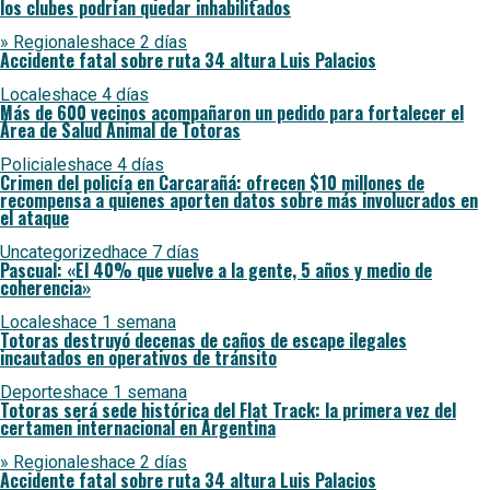
los clubes podrían quedar inhabilitados
» Regionales
hace 2 días
Accidente fatal sobre ruta 34 altura Luis Palacios
Locales
hace 4 días
Más de 600 vecinos acompañaron un pedido para fortalecer el
Área de Salud Animal de Totoras
Policiales
hace 4 días
Crimen del policía en Carcarañá: ofrecen $10 millones de
recompensa a quienes aporten datos sobre más involucrados en
el ataque
Uncategorized
hace 7 días
Pascual: «El 40% que vuelve a la gente, 5 años y medio de
coherencia»
Locales
hace 1 semana
Totoras destruyó decenas de caños de escape ilegales
incautados en operativos de tránsito
Deportes
hace 1 semana
Totoras será sede histórica del Flat Track: la primera vez del
certamen internacional en Argentina
» Regionales
hace 2 días
Accidente fatal sobre ruta 34 altura Luis Palacios