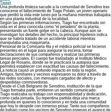
Tweet
Una profunda tristeza sacude a la comunidad de Serodino tras
conocerse el fallecimiento de Tiago Polato, un joven operario
que perdió la vida este lunes por la mañana mientras trabajaba
en una planta industrial de la localidad.
Según las primeras informaciones, Tiago fue encontrado sin
vida en el área conocida como “el peladero” de la planta,
presentando un fuerte golpe en la cabeza. Aunque aún se
investigan los detalles del hecho, la principal hipótesis indica
que se habría tratado de un accidente laboral mientras
manipulaba una maquinaria.
Personal de la Comisaría 4ta y el médico policial se hicieron
presentes en el lugar para asegurar la escena, tomar
declaraciones de sus compañeros y realizar las primeras
tareas periciales. El cuerpo fue trasladado al Instituto Médico
Legal de Rosario, donde se le practicará la autopsia que
permitirá establecer con exactitud las causas del fallecimiento.
La noticia causó un profundo impacto en toda la región.
Amigos, familiares y vecinos expresaron su dolor a través de
las redes sociales, con mensajes cargados de afecto y
despedidas conmovedoras.
Desde el Club Belgrano de Serodino, institución de la que
Tiago formaba parte, emitieron un sentido comunicado:
Tiago realizaba su trabajo con responsabilidad y dedicación,
como cada jornada. Su repentina partida deja una marca
profunda en quienes lo conocieron y en toda una comunidad
que hoy lo despide con inmenso pesar. Tanto sus compañeros
de trabajo como los vecinos de Serodino esperan el avance de