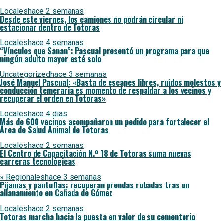
Locales
hace 2 semanas
Desde este viernes, los camiones no podrán circular ni
estacionar dentro de Totoras
Locales
hace 4 semanas
“Vínculos que Sanan”: Pascual presentó un programa para que
ningún adulto mayor esté solo
Uncategorized
hace 3 semanas
José Manuel Pascual: «Basta de escapes libres, ruidos molestos y
conducción temeraria es momento de respaldar a los vecinos y
recuperar el orden en Totoras»
Locales
hace 4 días
Más de 600 vecinos acompañaron un pedido para fortalecer el
Área de Salud Animal de Totoras
Locales
hace 2 semanas
El Centro de Capacitación N.º 18 de Totoras suma nuevas
carreras tecnológicas
» Regionales
hace 3 semanas
Pijamas y pantuflas: recuperan prendas robadas tras un
allanamiento en Cañada de Gómez
Locales
hace 2 semanas
Totoras marcha hacia la puesta en valor de su cementerio