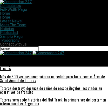
Contactanos
Full-Width Page
Home
Home
Latest News
Meet The Team
Noticias
Publicidad
Sample Page
Typography
Connect with us
Conectados 247
Conmoción en Serodino por la trágica muerte de un joven
trabajador
Locales
Más de 600 vecinos acompañaron un pedido para fortalecer el Área de
Salud Animal de Totoras
Totoras destruyó decenas de caños de escape ilegales incautados en
operativos de tránsito
Totoras será sede histórica del Flat Track: la primera vez del certamen
internacional en Argentina