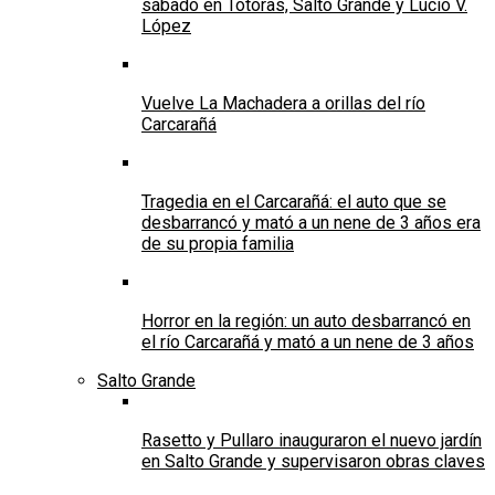
sábado en Totoras, Salto Grande y Lucio V.
López
Vuelve La Machadera a orillas del río
Carcarañá
Tragedia en el Carcarañá: el auto que se
desbarrancó y mató a un nene de 3 años era
de su propia familia
Horror en la región: un auto desbarrancó en
el río Carcarañá y mató a un nene de 3 años
Salto Grande
Rasetto y Pullaro inauguraron el nuevo jardín
en Salto Grande y supervisaron obras claves