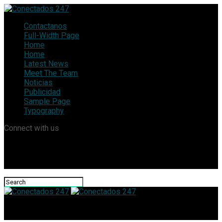
Contactanos
Full-Width Page
Home
Home
Latest News
Meet The Team
Noticias
Publicidad
Sample Page
Typography
Connect with us
Conectados 247