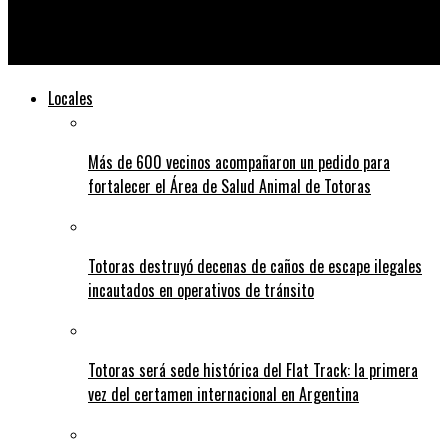
Serodino: prisión preventiva al dueño de la carnicería donde
hallaron 107 kilos de marihuana
Locales
Más de 600 vecinos acompañaron un pedido para
fortalecer el Área de Salud Animal de Totoras
Totoras destruyó decenas de caños de escape ilegales
incautados en operativos de tránsito
Totoras será sede histórica del Flat Track: la primera
vez del certamen internacional en Argentina