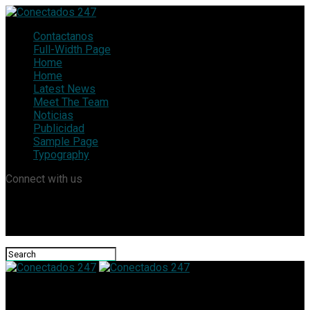
Contactanos
Full-Width Page
Home
Home
Latest News
Meet The Team
Noticias
Publicidad
Sample Page
Typography
Connect with us
Conectados 247