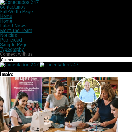
Contactanos
Full-Width Page
Home
Home
Latest News
Meet The Team
Noticias
Publicidad
Sample Page
Typography
Connect with us
Conectados 247
Locales