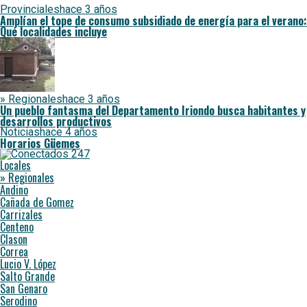
Provinciales
hace 3 años
Amplían el tope de consumo subsidiado de energía para el verano:
Qué localidades incluye
» Regionales
hace 3 años
Un pueblo fantasma del Departamento Iriondo busca habitantes y
desarrollos productivos
Noticias
hace 4 años
Horarios Güemes
Locales
» Regionales
Andino
Cañada de Gomez
Carrizales
Centeno
Clason
Correa
Lucio V. López
Salto Grande
San Genaro
Serodino