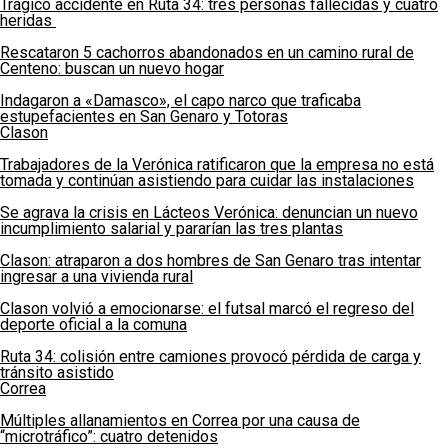
Trágico accidente en Ruta 34: tres personas fallecidas y cuatro
heridas
Rescataron 5 cachorros abandonados en un camino rural de
Centeno: buscan un nuevo hogar
Indagaron a «Damasco», el capo narco que traficaba
estupefacientes en San Genaro y Totoras
Clason
Trabajadores de la Verónica ratificaron que la empresa no está
tomada y continúan asistiendo para cuidar las instalaciones
Se agrava la crisis en Lácteos Verónica: denuncian un nuevo
incumplimiento salarial y pararían las tres plantas
Clason: atraparon a dos hombres de San Genaro tras intentar
ingresar a una vivienda rural
Clason volvió a emocionarse: el futsal marcó el regreso del
deporte oficial a la comuna
Ruta 34: colisión entre camiones provocó pérdida de carga y
tránsito asistido
Correa
Múltiples allanamientos en Correa por una causa de
“microtráfico”: cuatro detenidos