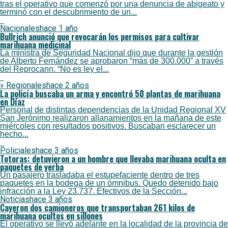
tras el operativo que comenzó por una denuncia de abigeato y
terminó con el descubrimiento de un...
Nacionales
hace 1 año
Bullrich anunció que revocarán los permisos para cultivar
marihuana medicinal
La ministra de Seguridad Nacional dijo que durante la gestión
de Alberto Fernández se aprobaron “más de 300.000” a través
del Reprocann. “No es ley el...
» Regionales
hace 2 años
La policía buscaba un arma y encontró 50 plantas de marihuana
en Díaz
Personal de distintas dependencias de la Unidad Regional XV
San Jerónimo realizaron allanamientos en la mañana de este
miércoles con resultados positivos. Buscaban esclarecer un
hecho...
Policiales
hace 3 años
Totoras: detuvieron a un hombre que llevaba marihuana oculta en
paquetes de yerba
Un pasajero trasladaba el estupefaciente dentro de tres
paquetes en la bodega de un ómnibus. Quedo detenido bajo
infracción a la Ley 23.737. Efectivos de la Sección...
Noticias
hace 3 años
Cayeron dos camioneros que transportaban 261 kilos de
marihuana ocultos en sillones
El operativo se llevó adelante en la localidad de la provincia de