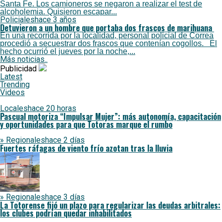
Santa Fe. Los camioneros se negaron a realizar el test de
alcoholemia. Quisieron escapar...
Policiales
hace 3 años
Detuvieron a un hombre que portaba dos frascos de marihuana
En una recorrida por la localidad, personal policial de Correa
procedió a secuestrar dos frascos que contenían cogollos. El
hecho ocurrió el jueves por la noche,...
Más noticias..
Publicidad
Latest
Trending
Videos
Locales
hace 20 horas
Pascual motoriza “Impulsar Mujer”: más autonomía, capacitación
y oportunidades para que Totoras marque el rumbo
» Regionales
hace 2 días
Fuertes ráfagas de viento frío azotan tras la lluvia
» Regionales
hace 3 días
La Totorense fijó un plazo para regularizar las deudas arbitrales:
los clubes podrían quedar inhabilitados