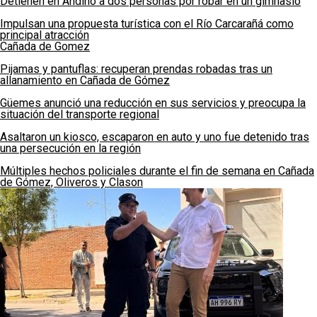
Detienen en Andino a dos personas por robar en un gimnasio
Impulsan una propuesta turística con el Río Carcarañá como
principal atracción
Cañada de Gomez
Pijamas y pantuflas: recuperan prendas robadas tras un
allanamiento en Cañada de Gómez
Güemes anunció una reducción en sus servicios y preocupa la
situación del transporte regional
Asaltaron un kiosco, escaparon en auto y uno fue detenido tras
una persecución en la región
Múltiples hechos policiales durante el fin de semana en Cañada
de Gómez, Oliveros y Clason