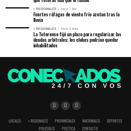
que Totoras marque el rumbo
» REGIONALES
hace 1 día
Fuertes ráfagas de viento frío azotan tras la
lluvia
» REGIONALES
hace 3 días
La Totorense fijó un plazo para regularizar las
deudas arbitrales: los clubes podrían quedar
inhabilitados
LOCALES
» REGIONALES
PROVINCIALES
NACIONALES
DEPORTES
POLICIALES
POLÍTICA
CONTACTO