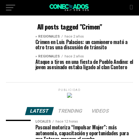
All posts tagged "Crimen"
» REGIONALES
hace 2 años
Crimen en Luis Palacios: un camionero mató a
otro tras una discusión de tránsito
» REGIONALES
hace 2 años
Ataque a tiros en una fiesta de Pueblo Andino: el
joven asesinado estaba ligado al clan Cantero
PUBLICIDAD
LATEST
TRENDING
VIDEOS
LOCALES
hace 12 horas
Pascual motoriza “Impulsar Mujer”: más
autonomía, capacitación y oportunidades para