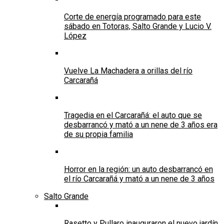
Corte de energía programado para este
sábado en Totoras, Salto Grande y Lucio V.
López
Vuelve La Machadera a orillas del río
Carcarañá
Tragedia en el Carcarañá: el auto que se
desbarrancó y mató a un nene de 3 años era
de su propia familia
Horror en la región: un auto desbarrancó en
el río Carcarañá y mató a un nene de 3 años
Salto Grande
Rasetto y Pullaro inauguraron el nuevo jardín