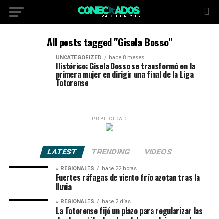
All posts tagged "Gisela Bosso"
UNCATEGORIZED
hace 8 meses
Histórico: Gisela Bosso se transformó en la
primera mujer en dirigir una final de la Liga
Totorense
PUBLICIDAD
LATEST
TRENDING
VIDEOS
» REGIONALES
hace 22 horas
Fuertes ráfagas de viento frío azotan tras la
lluvia
» REGIONALES
hace 2 días
La Totorense fijó un plazo para regularizar las