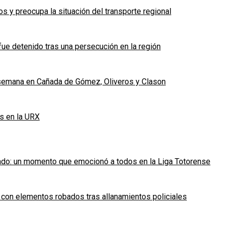
 y preocupa la situación del transporte regional
fue detenido tras una persecución en la región
e semana en Cañada de Gómez, Oliveros y Clason
s en la URX
ado: un momento que emocionó a todos en la Liga Totorense
 con elementos robados tras allanamientos policiales