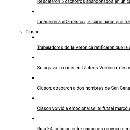
Rescataron 5 cachorros abandonados en un ca
Indagaron a «Damasco», el capo narco que tra
Clason
Trabajadores de la Verónica ratificaron que l
Se agrava la crisis en Lácteos Verónica: denun
Clason: atraparon a dos hombres de San Genaro 
Clason volvió a emocionarse: el futsal marcó e
Ruta 34: colisión entre camiones provocó pérd