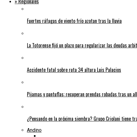
» Regionales
Fuertes ráfagas de viento frío azotan tras la lluvia
La Totorense fijó un plazo para regularizar las deudas arbi
Accidente fatal sobre ruta 34 altura Luis Palacios
Pijamas y pantuflas: recuperan prendas robadas tras un 
¿Pensando en la próxima siembra? Grupo Criolani tiene tr
Andino