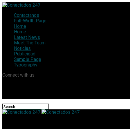
Contactanos
Full-Width Page
Home
Home
Latest News
Meet The Team
Noticias
Publicidad
Sample Page
Typography
Connect with us
Conectados 247