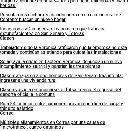
Trágico accidente en Ruta 34: tres personas fallecidas y cuatro
heridas
Rescataron 5 cachorros abandonados en un camino rural de
Centeno: buscan un nuevo hogar
Indagaron a «Damasco», el capo narco que traficaba
estupefacientes en San Genaro y Totoras
Clason
Trabajadores de la Verónica ratificaron que la empresa no está
tomada y continúan asistiendo para cuidar las instalaciones
Se agrava la crisis en Lácteos Verónica: denuncian un nuevo
incumplimiento salarial y pararían las tres plantas
Clason: atraparon a dos hombres de San Genaro tras intentar
ingresar a una vivienda rural
Clason volvió a emocionarse: el futsal marcó el regreso del
deporte oficial a la comuna
Ruta 34: colisión entre camiones provocó pérdida de carga y
tránsito asistido
Correa
Múltiples allanamientos en Correa por una causa de
“microtráfico”: cuatro detenidos