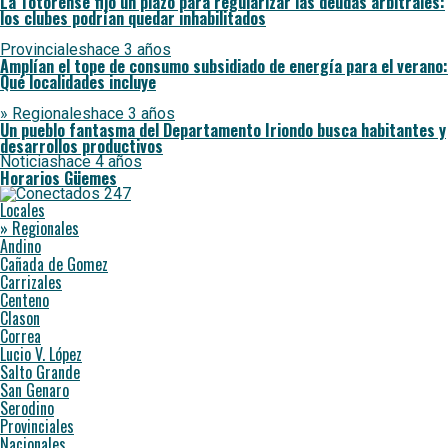
La Totorense fijó un plazo para regularizar las deudas arbitrales:
los clubes podrían quedar inhabilitados
Provinciales
hace 3 años
Amplían el tope de consumo subsidiado de energía para el verano:
Qué localidades incluye
» Regionales
hace 3 años
Un pueblo fantasma del Departamento Iriondo busca habitantes y
desarrollos productivos
Noticias
hace 4 años
Horarios Güemes
Locales
» Regionales
Andino
Cañada de Gomez
Carrizales
Centeno
Clason
Correa
Lucio V. López
Salto Grande
San Genaro
Serodino
Provinciales
Nacionales