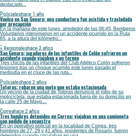
destacado...
Policiales
hace 1 año
Vuelco en San Genaro: una conductora fue asistida y trasladada
por precaución
En la mañana de este lunes, alrededor de las 06:45, Bomberos
Voluntarios intervinieron en un accidente ocurrido en la Ruta
65, a la altura del kilómetro...
» Regionales
hace 2 años
San Genaro: jugadores de las infantiles de Colón sufrieron un
accidente cuando viajaban a un torneo
Tres chicos de las infantiles del Club Atlético Colón sufrieron
lesiones tras un choque ocurrido este lunes pasado el
mediodía en el cruce de las ruta...
Policiales
hace 2 años
Totoras: robaron una moto que estaba estacionada
Un vecino de la ciudad de Totoras denunció el robo de su
motocicleta, que estaba estacionada fuera de su domicilio en
la calle 25 de Mayo....
Correa
hace 2 años
Tres hombres detenidos en Correa: viajaban en una camioneta
con pedido de secuestro
En un operativo policial en la localidad de Correa, tres
hombres de 27, 29 y 41 años, residentes de Rosario, fueron
detenidos cuando circulaban en una...