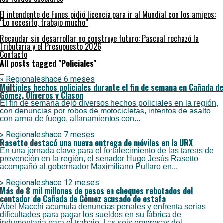
El intendente de Funes pidió licencia para ir al Mundial con los amigos:
“Lo necesito, trabajo mucho”
Recaudar sin desarrollar no construye futuro: Pascual rechazó la
Tributaria y el Presupuesto 2026
Contacto
All posts tagged "Policiales"
» Regionales
hace 6 meses
Múltiples hechos policiales durante el fin de semana en Cañada de
Gómez, Oliveros y Clason
El fin de semana dejó diversos hechos policiales en la región,
con denuncias por robos de motocicletas, intentos de asalto
con arma de fuego, allanamientos con...
» Regionales
hace 7 meses
Rasetto destacó una nueva entrega de móviles en la URX
En una jornada clave para el fortalecimiento de las tareas de
prevención en la región, el senador Hugo Jesús Rasetto
acompañó al gobernador Maximiliano Pullaro en...
» Regionales
hace 12 meses
Más de 8 mil millones de pesos en cheques rebotados del
contador de Cañada de Gómez acusado de estafa
Abel Macchi acumula denuncias penales y enfrenta serias
dificultades para pagar los sueldos en su fábrica de
indumentaria para el trabajo. Las seis empresas del