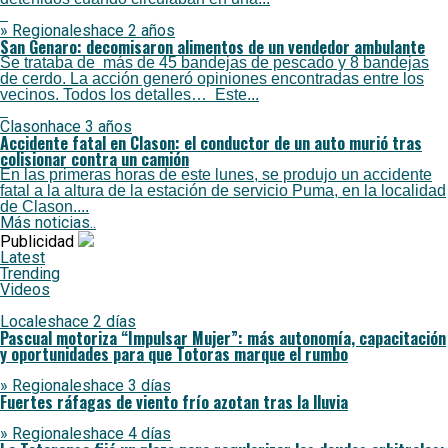
» Regionales
hace 2 años
San Genaro: decomisaron alimentos de un vendedor ambulante
Se trataba de más de 45 bandejas de pescado y 8 bandejas
de cerdo. La acción generó opiniones encontradas entre los
vecinos. Todos los detalles… Este...
Clason
hace 3 años
Accidente fatal en Clason: el conductor de un auto murió tras
colisionar contra un camión
En las primeras horas de este lunes, se produjo un accidente
fatal a la altura de la estación de servicio Puma, en la localidad
de Clason....
Más noticias..
Publicidad
Latest
Trending
Videos
Locales
hace 2 días
Pascual motoriza “Impulsar Mujer”: más autonomía, capacitación
y oportunidades para que Totoras marque el rumbo
» Regionales
hace 3 días
Fuertes ráfagas de viento frío azotan tras la lluvia
» Regionales
hace 4 días