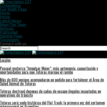
Contactanos
Full-Width Page
Home
Home
Latest News
Meet The Team
Noticias
Publicidad
Sample Page
Typography
Connect with us
Conectados 247
Locales
Pascual motoriza “Impulsar Mujer”: más autonomía, capacitación y
oportunidades para que Totoras marque el rumbo
Más de 600 vecinos acompañaron un pedido para fortalecer el Área de
Salud Animal de Totoras
Totoras destruyó decenas de caños de escape ilegales incautados en
operativos de tránsito
Totoras será sede histórica del Flat Track: la primera vez del certamen
internacional en Argentina