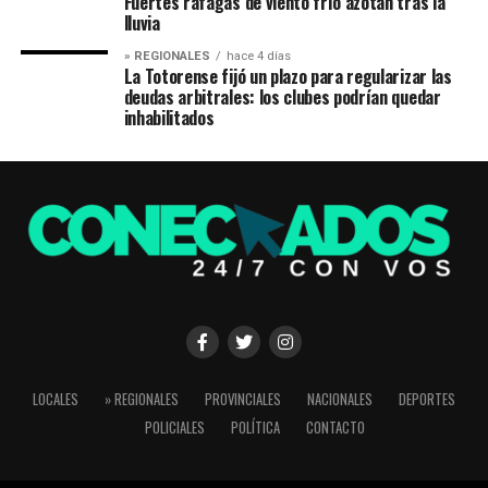
Fuertes ráfagas de viento frío azotan tras la
lluvia
» REGIONALES
hace 4 días
La Totorense fijó un plazo para regularizar las
deudas arbitrales: los clubes podrían quedar
inhabilitados
LOCALES
» REGIONALES
PROVINCIALES
NACIONALES
DEPORTES
POLICIALES
POLÍTICA
CONTACTO