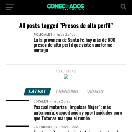
All posts tagged "Presos de alto perfil"
POLICIALES
hace 2 años
En la provincia de Santa Fe hay más de 600
presos de alto perfil que visten uniforme
naranja
PUBLICIDAD
LATEST
TRENDING
VIDEOS
LOCALES
hace 2 días
Pascual motoriza “Impulsar Mujer”: más
autonomía, capacitación y oportunidades para
que Totoras marque el rumbo
» REGIONALES
hace 3 días