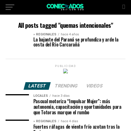
All posts tagged "quemas intencionales"
» REGIONALES
hace 4 años
La bajante del Paraná se profundiza y arde la
costa del Río Carcarañá
PUBLICIDAD
LATEST
TRENDING
VIDEOS
LOCALES
hace 3 días
Pascual motoriza “Impulsar Mujer”: más
autonomía, capacitación y oportunidades para
que Totoras marque el rumbo
» REGIONALES
hace 4 días
Fuertes ráfagas de viento frío azotan tras la