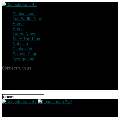
Contactanos
Full-Width Page
Home
Home
Latest News
Meet The Team
Noticias
Publicidad
Sample Page
Typography
Connect with us
Conectados 247