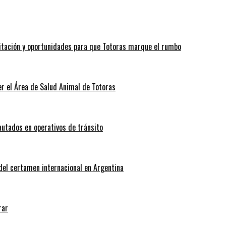
itación y oportunidades para que Totoras marque el rumbo
r el Área de Salud Animal de Totoras
autados en operativos de tránsito
 del certamen internacional en Argentina
rar