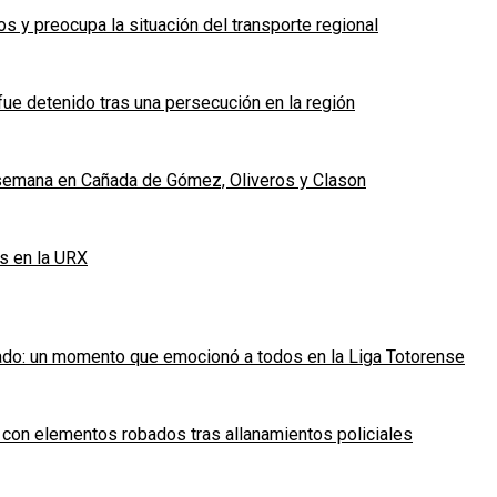
 y preocupa la situación del transporte regional
fue detenido tras una persecución en la región
e semana en Cañada de Gómez, Oliveros y Clason
s en la URX
ado: un momento que emocionó a todos en la Liga Totorense
 con elementos robados tras allanamientos policiales