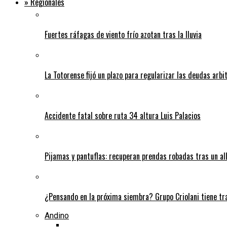
» Regionales
Fuertes ráfagas de viento frío azotan tras la lluvia
La Totorense fijó un plazo para regularizar las deudas arbi
Accidente fatal sobre ruta 34 altura Luis Palacios
Pijamas y pantuflas: recuperan prendas robadas tras un 
¿Pensando en la próxima siembra? Grupo Criolani tiene tr
Andino