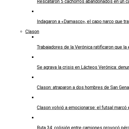
Rescataron 5 cachorros abandonados en un ca
Indagaron a «Damasco», el capo narco que tra
Clason
Trabajadores de la Verónica ratificaron que l
Se agrava la crisis en Lácteos Verónica: denun
Clason: atraparon a dos hombres de San Genaro 
Clason volvió a emocionarse: el futsal marcó e
Ruta 34: colisión entre camiones provocó pérd