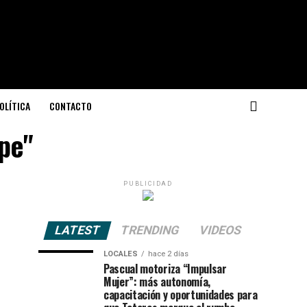
OLÍTICA
CONTACTO
ipe"
PUBLICIDAD
LATEST
TRENDING
VIDEOS
LOCALES
hace 2 días
Pascual motoriza “Impulsar
Mujer”: más autonomía,
capacitación y oportunidades para