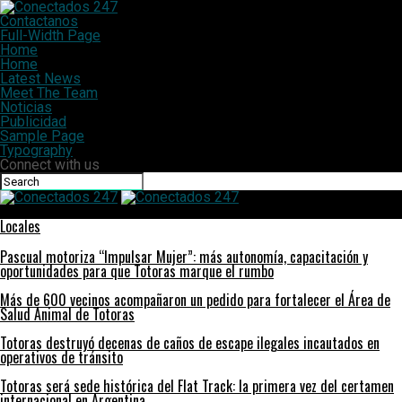
Contactanos
Full-Width Page
Home
Home
Latest News
Meet The Team
Noticias
Publicidad
Sample Page
Typography
Connect with us
Conectados 247
Locales
Pascual motoriza “Impulsar Mujer”: más autonomía, capacitación y
oportunidades para que Totoras marque el rumbo
Más de 600 vecinos acompañaron un pedido para fortalecer el Área de
Salud Animal de Totoras
Totoras destruyó decenas de caños de escape ilegales incautados en
operativos de tránsito
Totoras será sede histórica del Flat Track: la primera vez del certamen
internacional en Argentina