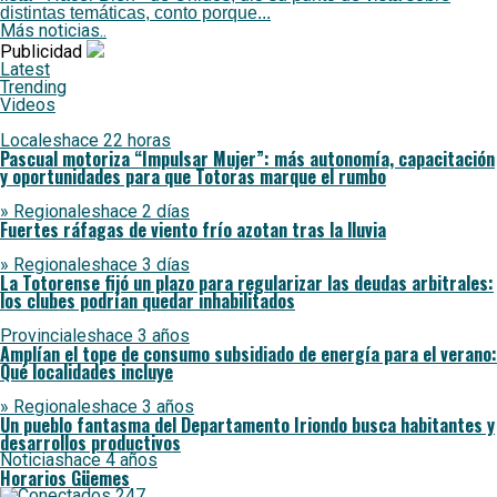
distintas temáticas, conto porque...
Más noticias..
Publicidad
Latest
Trending
Videos
Locales
hace 22 horas
Pascual motoriza “Impulsar Mujer”: más autonomía, capacitación
y oportunidades para que Totoras marque el rumbo
» Regionales
hace 2 días
Fuertes ráfagas de viento frío azotan tras la lluvia
» Regionales
hace 3 días
La Totorense fijó un plazo para regularizar las deudas arbitrales:
los clubes podrían quedar inhabilitados
Provinciales
hace 3 años
Amplían el tope de consumo subsidiado de energía para el verano:
Qué localidades incluye
» Regionales
hace 3 años
Un pueblo fantasma del Departamento Iriondo busca habitantes y
desarrollos productivos
Noticias
hace 4 años
Horarios Güemes