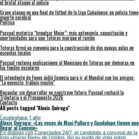
el brutal ataque al policía
Grave ataque en una final de fútbol de la Liga Cañadense: un policía tiene
muerte cerebral
Política
Pascual motoriza “Impulsar Mujer”: más autonomía, capacitación y
oportunidades para que Totoras marque el rumbo
Totoras firmó un convenio para la construcción de dos nuevas aulas en
escuelas locales
Pascual reclama explicaciones al Municipio de Totoras por demoras en
los fondos escolares
El intendente de Funes pidió licencia para ir al Mundial con los amigos:
“Lo necesito, trabajo mucho”
Recaudar sin desarrollar no construye futuro: Pascual rechazó la
Tributaria y el Presupuesto 2026
Contacto
All posts tagged "Alexis Quiroga"
Locales
hace 1 año
Alexis Quiroga: «Las voces de Maxi Pullaro y Guadalupe tienen que
llegar al Concejo»
En dialogo con Conectados 24/7, el candidato a concejal de la
lista «Hacer Bien» de Unidos, dio su punto de vista sobre