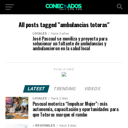
All posts tagged "ambulancias totoras"
LOCALES
hace 2 años
José Pascual se moviliza y proyecta para
solucionar un faltante de ambulancias y
ambulancieron en la salud local
PUBLICIDAD
LATEST
TRENDING
VIDEOS
LOCALES
hace 2 días
Pascual motoriza “Impulsar Mujer”: más
autonomía, capacitación y oportunidades para
que Totoras marque el rumbo
» REGIONALES
hace 3 días