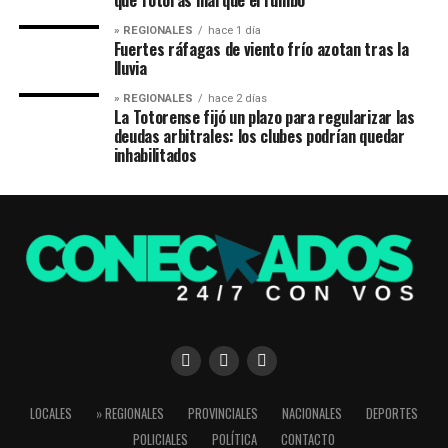
que Totoras marque el rumbo
» REGIONALES
hace 1 día
Fuertes ráfagas de viento frío azotan tras la
lluvia
» REGIONALES
hace 2 días
La Totorense fijó un plazo para regularizar las
deudas arbitrales: los clubes podrían quedar
inhabilitados
LOCALES
» REGIONALES
PROVINCIALES
NACIONALES
DEPORTES
POLICIALES
POLÍTICA
CONTACTO