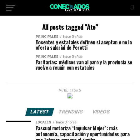
All posts tagged "Ate"
PRINCIPALES
hace 3 años
Docentes y estatales definen si aceptan o no la
oferta salarial de Perotti
PRINCIPALES
hace 3 años
Paritarias: médicos van al paro y la provincia se
vuelve a reunir con estatales
PUBLICIDAD
LATEST
TRENDING
VIDEOS
LOCALES
hace 3 horas
Pascual motoriza “Impulsar Mujer”: más
autonomía, capacitación y oportunidades para