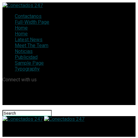
Contactanos
Full-Width Page
Home
Home
Latest News
Meet The Team
Noticias
Publicidad
Sample Page
Typography
Connect with us
Conectados 247