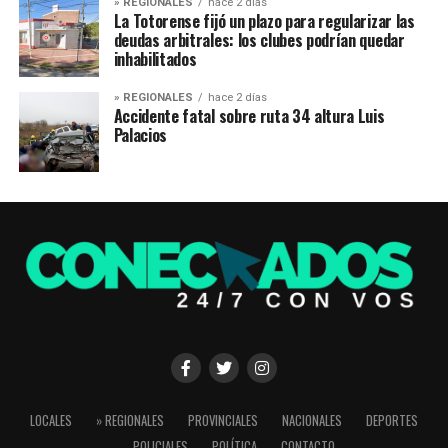
» REGIONALES
hace 2 días
La Totorense fijó un plazo para regularizar las
deudas arbitrales: los clubes podrían quedar
inhabilitados
» REGIONALES
hace 2 días
Accidente fatal sobre ruta 34 altura Luis
Palacios
LOCALES
» REGIONALES
PROVINCIALES
NACIONALES
DEPORTES
POLICIALES
POLÍTICA
CONTACTO