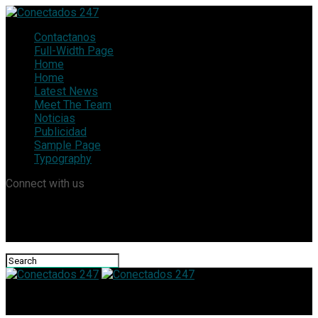
Contactanos
Full-Width Page
Home
Home
Latest News
Meet The Team
Noticias
Publicidad
Sample Page
Typography
Connect with us
Conectados 247