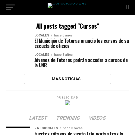
All posts tagged "Cursos"
LOCALES
hace 3 años
El Municipio de Totoras anuncio los cursos de su
escuela de oficios
LOCALES
hace 3 años
Jóvenes de Totoras podrán acceder a cursos de
la UNR
MÁS NOTICIAS..
PUBLICIDAD
LATEST
TRENDING
VIDEOS
» REGIONALES
hace 3 horas
Fuertes ráfagas de viento frío azotan tras la