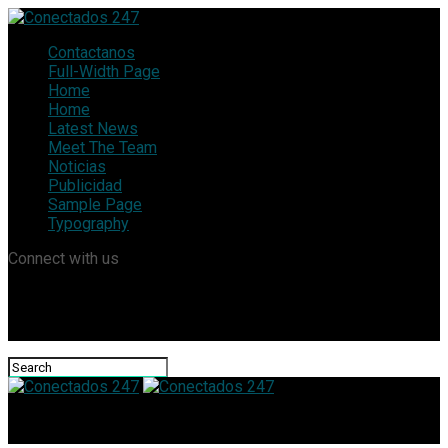
Contactanos
Full-Width Page
Home
Home
Latest News
Meet The Team
Noticias
Publicidad
Sample Page
Typography
Connect with us
Conectados 247