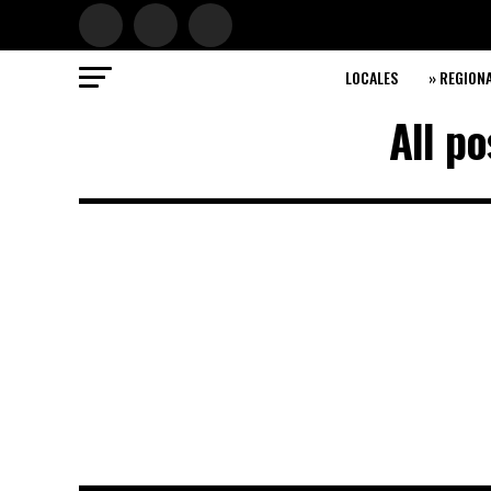
LOCALES
» REGION
All p