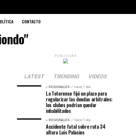
OLÍTICA
CONTACTO
iondo"
PUBLICIDAD
LATEST
TRENDING
VIDEOS
» REGIONALES
hace 1 día
La Totorense fijó un plazo para
regularizar las deudas arbitrales:
los clubes podrían quedar
inhabilitados
» REGIONALES
hace 1 día
Accidente fatal sobre ruta 34
altura Luis Palacios