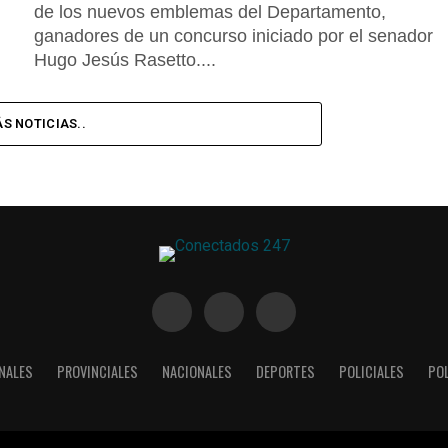
de los nuevos emblemas del Departamento,
ganadores de un concurso iniciado por el senador
Hugo Jesús Rasetto....
S NOTICIAS..
NALES
PROVINCIALES
NACIONALES
DEPORTES
POLICIALES
POL