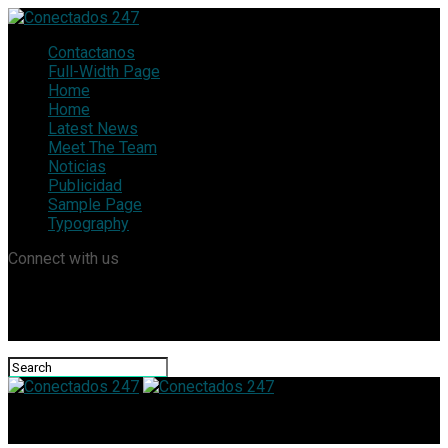
Contactanos
Full-Width Page
Home
Home
Latest News
Meet The Team
Noticias
Publicidad
Sample Page
Typography
Connect with us
Conectados 247