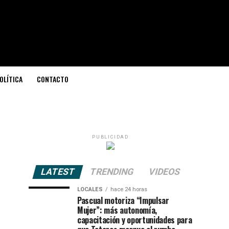
OLÍTICA
CONTACTO
"
PUBLICIDAD
LATEST
TRENDING
VIDEOS
LOCALES
hace 24 horas
Pascual motoriza “Impulsar
Mujer”: más autonomía,
capacitación y oportunidades para