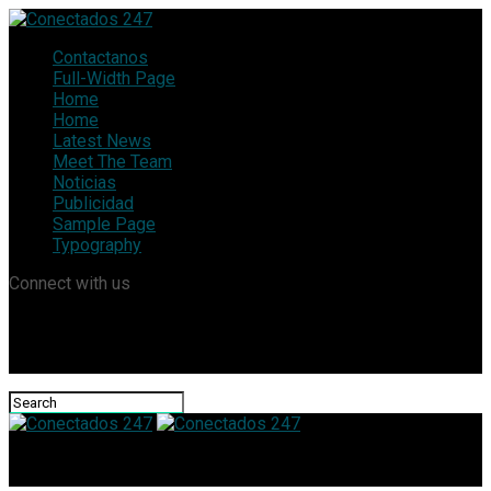
Contactanos
Full-Width Page
Home
Home
Latest News
Meet The Team
Noticias
Publicidad
Sample Page
Typography
Connect with us
Conectados 247