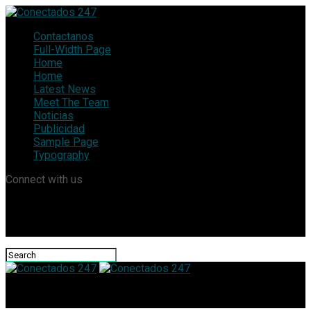
Contactanos
Full-Width Page
Home
Home
Latest News
Meet The Team
Noticias
Publicidad
Sample Page
Typography
Connect with us
Conectados 247