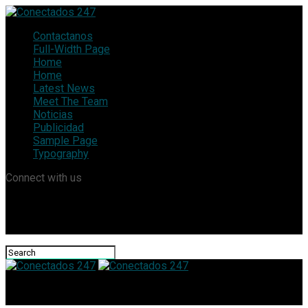
Contactanos
Full-Width Page
Home
Home
Latest News
Meet The Team
Noticias
Publicidad
Sample Page
Typography
Connect with us
Conectados 247