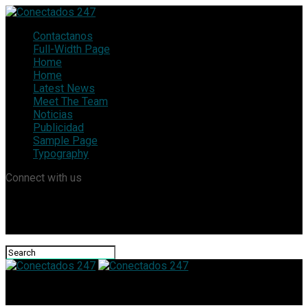
Contactanos
Full-Width Page
Home
Home
Latest News
Meet The Team
Noticias
Publicidad
Sample Page
Typography
Connect with us
Conectados 247