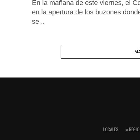
En la mañana de este viernes, el C
en la apertura de los buzones dond
se...
MÁ
LOCALES
» REGIO