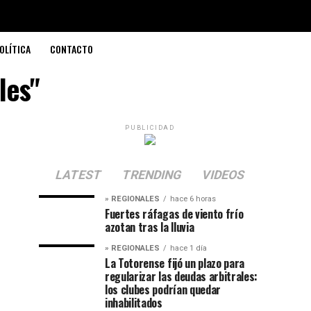
OLÍTICA
CONTACTO
les"
PUBLICIDAD
LATEST
TRENDING
VIDEOS
» REGIONALES
hace 6 horas
Fuertes ráfagas de viento frío
azotan tras la lluvia
» REGIONALES
hace 1 día
La Totorense fijó un plazo para
regularizar las deudas arbitrales:
los clubes podrían quedar
inhabilitados