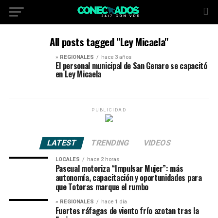
All posts tagged "Ley Micaela"
» REGIONALES
hace 3 años
El personal municipal de San Genaro se capacitó
en Ley Micaela
PUBLICIDAD
LATEST
TRENDING
VIDEOS
LOCALES
hace 2 horas
Pascual motoriza “Impulsar Mujer”: más
autonomía, capacitación y oportunidades para
que Totoras marque el rumbo
» REGIONALES
hace 1 día
Fuertes ráfagas de viento frío azotan tras la