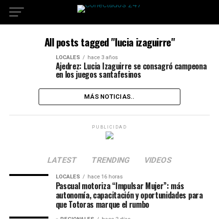
All posts tagged "lucia izaguirre"
LOCALES
hace 3 años
Ajedrez: Lucia Izaguirre se consagró campeona
en los juegos santafesinos
MÁS NOTICIAS..
PUBLICIDAD
LATEST
TRENDING
VIDEOS
LOCALES
hace 16 horas
Pascual motoriza “Impulsar Mujer”: más
autonomía, capacitación y oportunidades para
que Totoras marque el rumbo