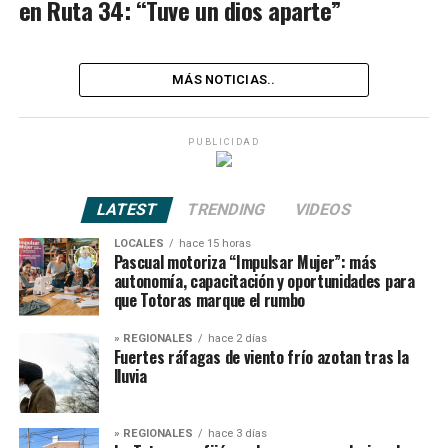
en Ruta 34: “Tuve un dios aparte”
MÁS NOTICIAS..
PUBLICIDAD
LATEST
TRENDING
VIDEOS
LOCALES
hace 15 horas
Pascual motoriza “Impulsar Mujer”: más
autonomía, capacitación y oportunidades para
que Totoras marque el rumbo
» REGIONALES
hace 2 días
Fuertes ráfagas de viento frío azotan tras la
lluvia
» REGIONALES
hace 3 días