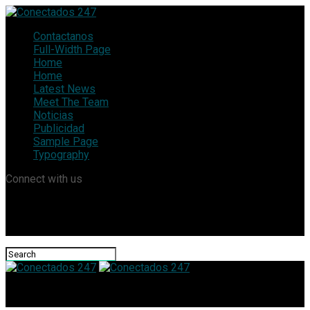
Contactanos
Full-Width Page
Home
Home
Latest News
Meet The Team
Noticias
Publicidad
Sample Page
Typography
Connect with us
Conectados 247