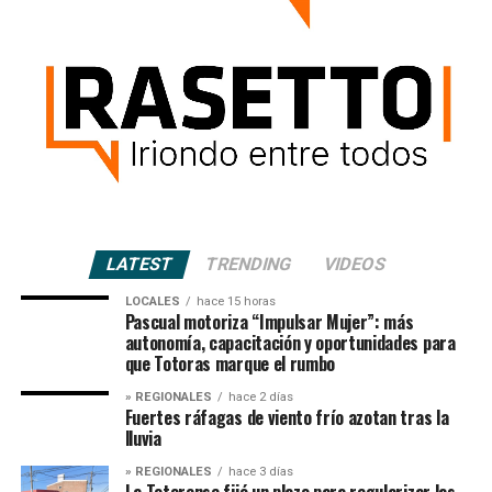
LATEST
TRENDING
VIDEOS
LOCALES
hace 15 horas
Pascual motoriza “Impulsar Mujer”: más
autonomía, capacitación y oportunidades para
que Totoras marque el rumbo
» REGIONALES
hace 2 días
Fuertes ráfagas de viento frío azotan tras la
lluvia
» REGIONALES
hace 3 días
La Totorense fijó un plazo para regularizar las