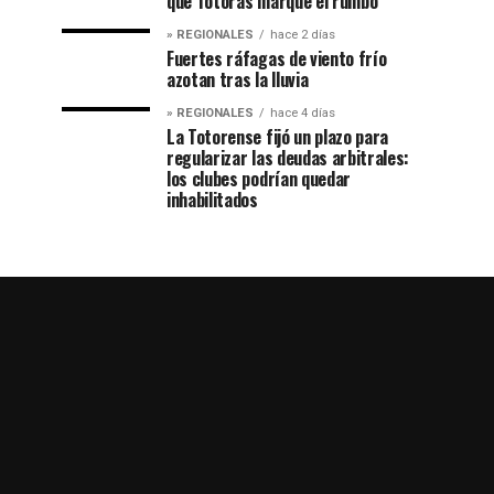
que Totoras marque el rumbo
» REGIONALES
hace 2 días
Fuertes ráfagas de viento frío
azotan tras la lluvia
» REGIONALES
hace 4 días
La Totorense fijó un plazo para
regularizar las deudas arbitrales:
los clubes podrían quedar
inhabilitados