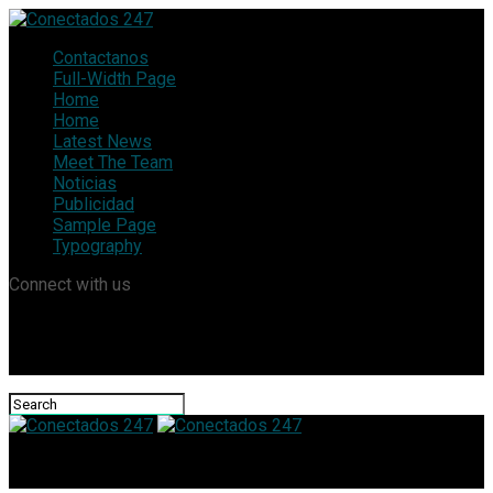
Contactanos
Full-Width Page
Home
Home
Latest News
Meet The Team
Noticias
Publicidad
Sample Page
Typography
Connect with us
Conectados 247