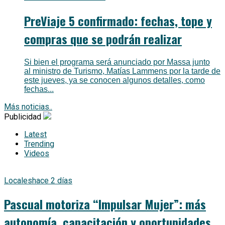
PreViaje 5 confirmado: fechas, tope y
compras que se podrán realizar
Si bien el programa será anunciado por Massa junto
al ministro de Turismo, Matías Lammens por la tarde de
este jueves, ya se conocen algunos detalles, como
fechas...
Más noticias..
Publicidad
Latest
Trending
Videos
Locales
hace 2 días
Pascual motoriza “Impulsar Mujer”: más
autonomía, capacitación y oportunidades