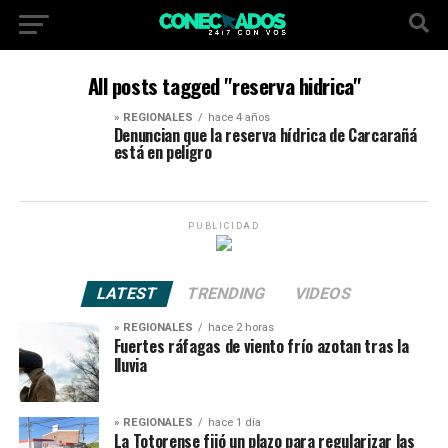
All posts tagged "reserva hidrica"
» REGIONALES
hace 4 años
Denuncian que la reserva hídrica de Carcarañá
está en peligro
PUBLICIDAD
LATEST
TRENDING
VIDEOS
» REGIONALES
hace 2 horas
Fuertes ráfagas de viento frío azotan tras la
lluvia
» REGIONALES
hace 1 día
La Totorense fijó un plazo para regularizar las