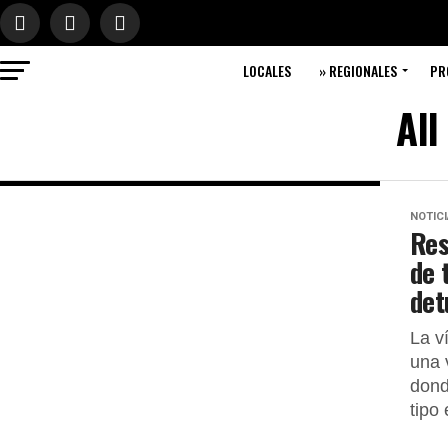
LOCALES
» REGIONALES
PR
All
NOTIC
Res
de 
det
La v
una 
dond
tipo