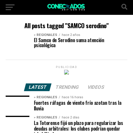
All posts tagged "SAMCO serodino"
» REGIONALES
hace 2 años
El Samco de Serodino suma atención
psicológica
PUBLICIDAD
LATEST
TRENDING
VIDEOS
» REGIONALES
hace 16 horas
Fuertes ráfagas de viento frío azotan tras la
lluvia
» REGIONALES
hace 2 días
La Totorense fijó un plazo para regularizar las
deudas arbitrales: los clubes podrían quedar