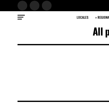
LOCALES
» REGION
All 