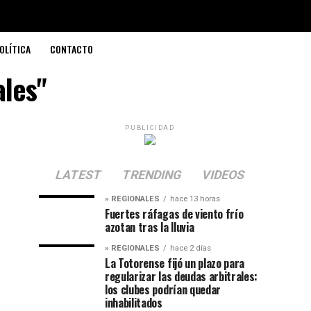
OLÍTICA
CONTACTO
ales"
PUBLICIDAD
LATEST
TRENDING
VIDEOS
» REGIONALES
hace 13 horas
Fuertes ráfagas de viento frío
azotan tras la lluvia
» REGIONALES
hace 2 días
La Totorense fijó un plazo para
regularizar las deudas arbitrales:
los clubes podrían quedar
inhabilitados