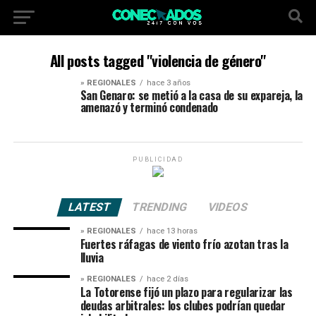
All posts tagged "violencia de género"
» REGIONALES
hace 3 años
San Genaro: se metió a la casa de su expareja, la
amenazó y terminó condenado
PUBLICIDAD
LATEST
TRENDING
VIDEOS
» REGIONALES
hace 13 horas
Fuertes ráfagas de viento frío azotan tras la
lluvia
» REGIONALES
hace 2 días
La Totorense fijó un plazo para regularizar las
deudas arbitrales: los clubes podrían quedar