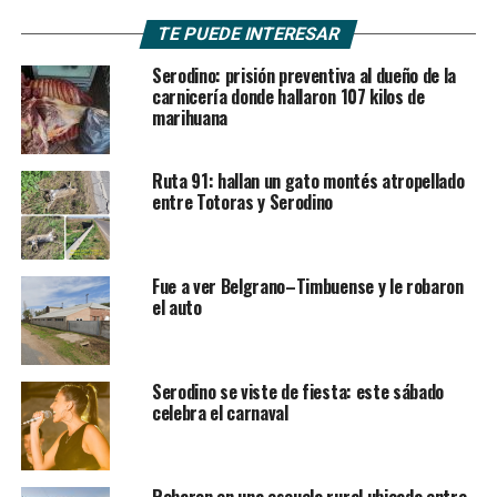
TE PUEDE INTERESAR
Serodino: prisión preventiva al dueño de la
carnicería donde hallaron 107 kilos de
marihuana
Ruta 91: hallan un gato montés atropellado
entre Totoras y Serodino
Fue a ver Belgrano–Timbuense y le robaron
el auto
Serodino se viste de fiesta: este sábado
celebra el carnaval