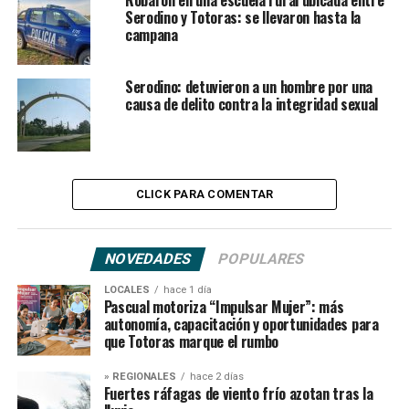
Robaron en una escuela rural ubicada entre
Serodino y Totoras: se llevaron hasta la
campana
Serodino: detuvieron a un hombre por una
causa de delito contra la integridad sexual
CLICK PARA COMENTAR
NOVEDADES
POPULARES
LOCALES
hace 1 día
Pascual motoriza “Impulsar Mujer”: más
autonomía, capacitación y oportunidades para
que Totoras marque el rumbo
» REGIONALES
hace 2 días
Fuertes ráfagas de viento frío azotan tras la