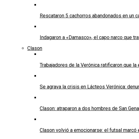
Rescataron 5 cachorros abandonados en un ca
Indagaron a «Damasco», el capo narco que tra
Clason
Trabajadores de la Verónica ratificaron que l
Se agrava la crisis en Lácteos Verónica: denun
Clason: atraparon a dos hombres de San Genaro 
Clason volvió a emocionarse: el futsal marcó e