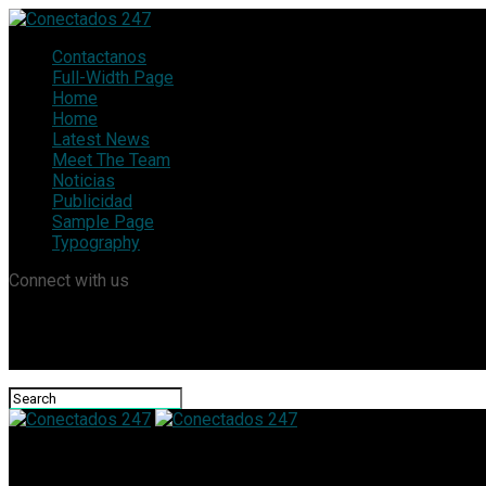
Contactanos
Full-Width Page
Home
Home
Latest News
Meet The Team
Noticias
Publicidad
Sample Page
Typography
Connect with us
Conectados 247