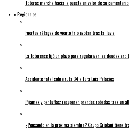
Totoras marcha hacia la puesta en valor de su cementerio
» Regionales
Fuertes ráfagas de viento frío azotan tras la lluvia
La Totorense fijó un plazo para regularizar las deudas arbi
Accidente fatal sobre ruta 34 altura Luis Palacios
Pijamas y pantuflas: recuperan prendas robadas tras un 
¿Pensando en la próxima siembra? Grupo Criolani tiene tr