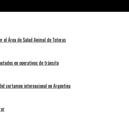
iliares de empleados
r el Área de Salud Animal de Totoras
autados en operativos de tránsito
 del certamen internacional en Argentina
rar