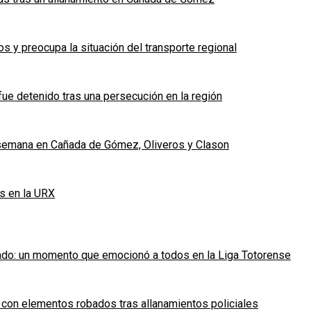
 y preocupa la situación del transporte regional
fue detenido tras una persecución en la región
e semana en Cañada de Gómez, Oliveros y Clason
s en la URX
ado: un momento que emocionó a todos en la Liga Totorense
 con elementos robados tras allanamientos policiales