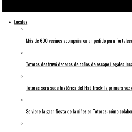
Trabajar en la EPE: quieren eliminar la prioridad que tienen fam
Locales
Más de 600 vecinos acompañaron un pedido para fortalece
Totoras destruyó decenas de caños de escape ilegales inc
Totoras será sede histórica del Flat Track: la primera vez
Se viene la gran fiesta de la niñez en Totoras: cómo colabo