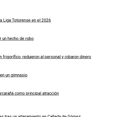
a Liga Totorense en el 2026
r un hecho de robo
frigorífico, redujeron al personal y robaron dinero
 en un gimnasio
arcarañá como principal atracción
das tras un allanamiento en Cañada de Gómez