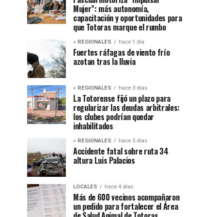
Mujer”: más autonomía,
capacitación y oportunidades para
que Totoras marque el rumbo
» REGIONALES
hace 1 día
Fuertes ráfagas de viento frío
azotan tras la lluvia
» REGIONALES
hace 3 días
La Totorense fijó un plazo para
regularizar las deudas arbitrales:
los clubes podrían quedar
inhabilitados
» REGIONALES
hace 3 días
Accidente fatal sobre ruta 34
altura Luis Palacios
LOCALES
hace 4 días
Más de 600 vecinos acompañaron
un pedido para fortalecer el Área
de Salud Animal de Totoras