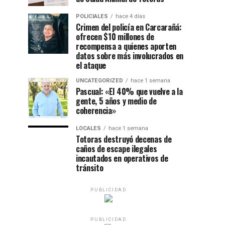
POLICIALES
hace 4 días
Crimen del policía en Carcarañá:
ofrecen $10 millones de
recompensa a quienes aporten
datos sobre más involucrados en
el ataque
UNCATEGORIZED
hace 1 semana
Pascual: «El 40% que vuelve a la
gente, 5 años y medio de
coherencia»
LOCALES
hace 1 semana
Totoras destruyó decenas de
caños de escape ilegales
incautados en operativos de
tránsito
PUBLICIDAD
PUBLICIDAD