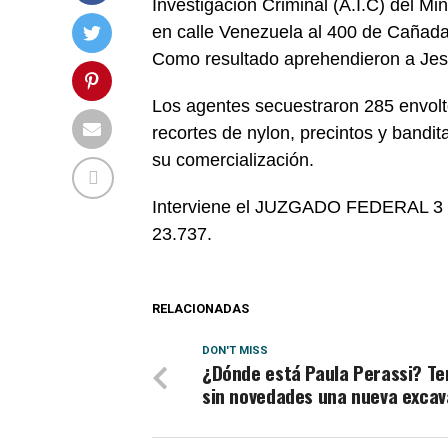
Investigación Criminal (A.I.C) del Mi
en calle Venezuela al 400 de Cañad
Como resultado aprehendieron a Jes
Los agentes secuestraron 285 envolt
recortes de nylon, precintos y bandit
su comercialización.
Interviene el JUZGADO FEDERAL 3 y l
23.737.
RELACIONADAS
DON'T MISS
¿Dónde está Paula Perassi? T
sin novedades una nueva excav