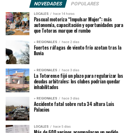
NOVEDADES
POPULARES
LOCALES
hace 14 horas
Pascual motoriza “Impulsar Mujer”: más
autonomía, capacitación y oportunidades para
que Totoras marque el rumbo
» REGIONALES
hace 2 días
Fuertes ráfagas de viento frío azotan tras la
lluvia
» REGIONALES
hace 3 días
La Totorense fijó un plazo para regularizar las
deudas arbitrales: los clubes podrían quedar
inhabilitados
» REGIONALES
hace 3 días
Accidente fatal sobre ruta 34 altura Luis
Palacios
LOCALES
hace 5 días
Más de 600 vecinos acompañaron un pedido