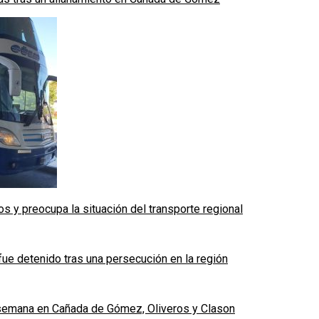
 y preocupa la situación del transporte regional
fue detenido tras una persecución en la región
e semana en Cañada de Gómez, Oliveros y Clason