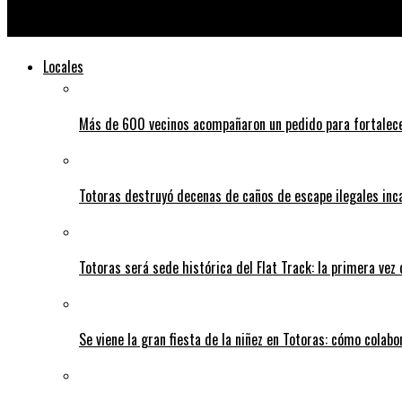
Billetera Santa Fe: anuncian el regreso de los reintegros en co
Locales
Más de 600 vecinos acompañaron un pedido para fortalece
Totoras destruyó decenas de caños de escape ilegales inc
Totoras será sede histórica del Flat Track: la primera vez
Se viene la gran fiesta de la niñez en Totoras: cómo colabo