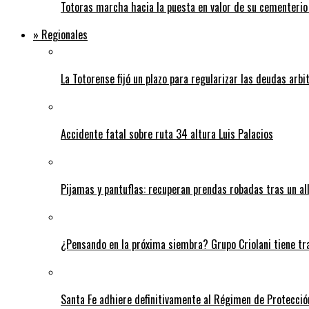
Totoras marcha hacia la puesta en valor de su cementerio
» Regionales
La Totorense fijó un plazo para regularizar las deudas arbi
Accidente fatal sobre ruta 34 altura Luis Palacios
Pijamas y pantuflas: recuperan prendas robadas tras un 
¿Pensando en la próxima siembra? Grupo Criolani tiene tr
Santa Fe adhiere definitivamente al Régimen de Protecció