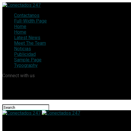
Contactanos
Full-Width Page
Home
Home
Latest News
Meet The Team
Noticias
Publicidad
Sample Page
Typography
Connect with us
Conectados 247