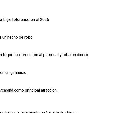
a Liga Totorense en el 2026
r un hecho de robo
frigorífico, redujeron al personal y robaron dinero
 en un gimnasio
arcarañá como principal atracción
das tras un allanamiento en Cañada de Gómez